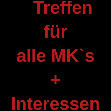
T
reffen
für
alle MK`s
+
Interessen