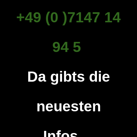
+49 (0 )7147 14
94 5
Da gibts die
neuesten
Infos...